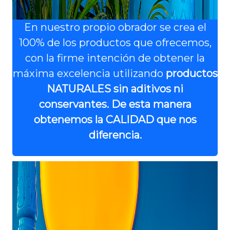
En nuestro propio obrador se crea el
100% de los productos que ofrecemos,
con la firme intención de obtener la
máxima excelencia utilizando
productos
NATURALES sin aditivos ni
conservantes. De esta manera
obtenemos la CALIDAD que nos
diferencia.